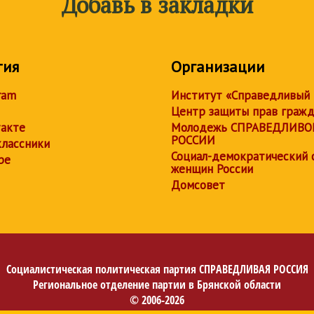
Добавь в закладки
тия
Организации
ram
Институт «Справедливый
Центр защиты прав граж
акте
Молодежь СПРАВЕДЛИВО
РОССИИ
лассники
Социал-демократический 
be
женщин России
Домсовет
Социалистическая политическая партия
СПРАВЕДЛИВАЯ РОССИЯ
Региональное отделение партии в Брянской области
© 2006-2026