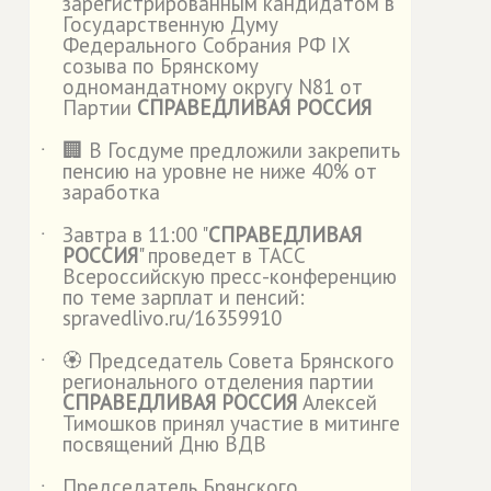
зарегистрированным кандидатом в
Государственную Думу
Федерального Собрания РФ IX
созыва по Брянскому
одномандатному округу N81 от
Партии
СПРАВЕДЛИВАЯ РОССИЯ
🏢 В Госдуме предложили закрепить
˙
пенсию на уровне не ниже 40% от
заработка
Завтра в 11:00 "
СПРАВЕДЛИВАЯ
˙
РОССИЯ
" проведет в ТАСС
Всероссийскую пресс-конференцию
по теме зарплат и пенсий:
spravedlivo.ru/16359910
🏵️ Председатель Совета Брянского
˙
регионального отделения партии
СПРАВЕДЛИВАЯ РОССИЯ
Алексей
Тимошков принял участие в митинге
посвящений Дню ВДВ
Председатель Брянского