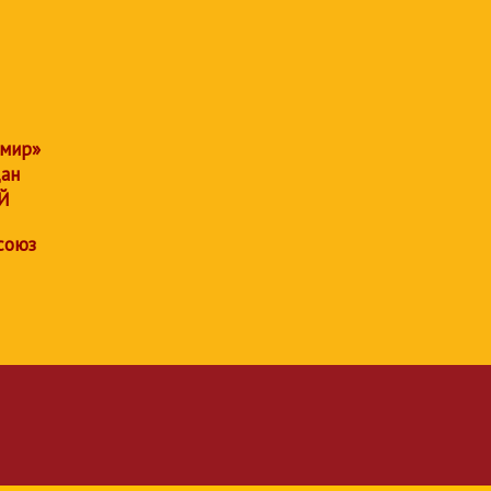
 мир»
дан
Й
союз