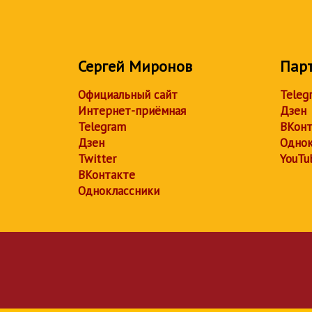
Сергей Миронов
Пар
Официальный сайт
Teleg
Интернет-приёмная
Дзен
Telegram
ВКонт
Дзен
Однок
Twitter
YouTu
ВКонтакте
Одноклассники