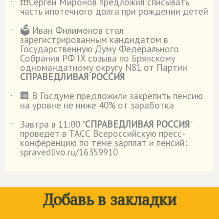
❗️❗️❗️Сергей Миронов предложил списывать
˙
часть ипотечного долга при рождении детей
🗳️ Иван Филимонов стал
˙
зарегистрированным кандидатом в
Государственную Думу Федерального
Собрания РФ IX созыва по Брянскому
одномандатному округу N81 от Партии
СПРАВЕДЛИВАЯ РОССИЯ
🏢 В Госдуме предложили закрепить пенсию
˙
на уровне не ниже 40% от заработка
Завтра в 11:00 "
СПРАВЕДЛИВАЯ РОССИЯ
"
˙
проведет в ТАСС Всероссийскую пресс-
конференцию по теме зарплат и пенсий:
spravedlivo.ru/16359910
Добавь в закладки