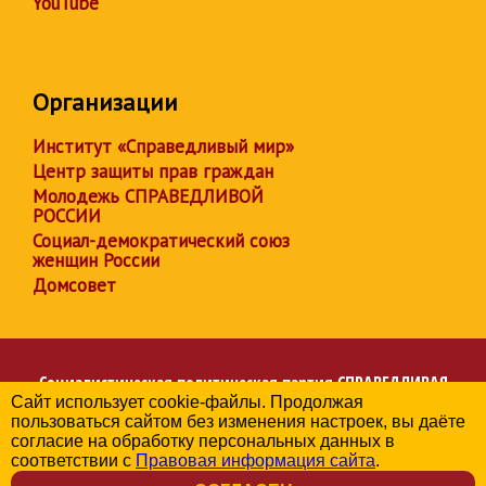
YouTube
Организации
Институт «Справедливый мир»
Центр защиты прав граждан
Молодежь СПРАВЕДЛИВОЙ
РОССИИ
Социал-демократический союз
женщин России
Домсовет
Социалистическая политическая партия
СПРАВЕДЛИВАЯ
Сайт использует cookie-файлы. Продолжая
РОССИЯ
пользоваться сайтом без изменения настроек, вы даёте
Региональное отделение партии в Брянской области
согласие на обработку персональных данных в
© 2006-2026
соответствии с
Правовая информация сайта
.
Политика в отношении обработки персональных данных