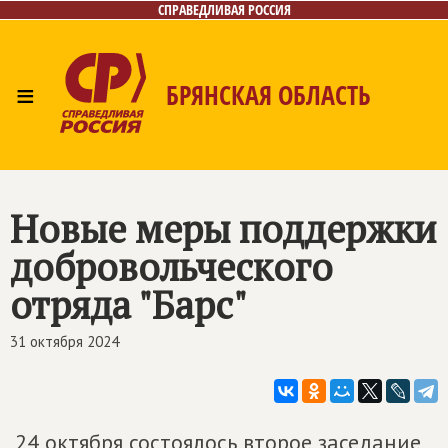
СПРАВЕДЛИВАЯ РОССИЯ
≡
БРЯНСКАЯ ОБЛАСТЬ
Главная
Новости
Лица
Фото/Видео
Газета
Контакты
Новые меры поддержки
добровольческого
отряда "Барс"
31 октября 2024
24 октября состоялось второе заседание