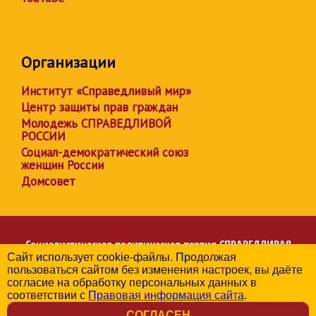
Организации
Институт «Справедливый мир»
Центр защиты прав граждан
Молодежь СПРАВЕДЛИВОЙ
РОССИИ
Социал-демократический союз
женщин России
Домсовет
Социалистическая политическая партия
СПРАВЕДЛИВАЯ
Сайт использует cookie-файлы. Продолжая
РОССИЯ
пользоваться сайтом без изменения настроек, вы даёте
Региональное отделение партии в Брянской области
согласие на обработку персональных данных в
© 2006-2026
соответствии с
Правовая информация сайта
.
Политика в отношении обработки персональных данных
СОГЛАСЕН