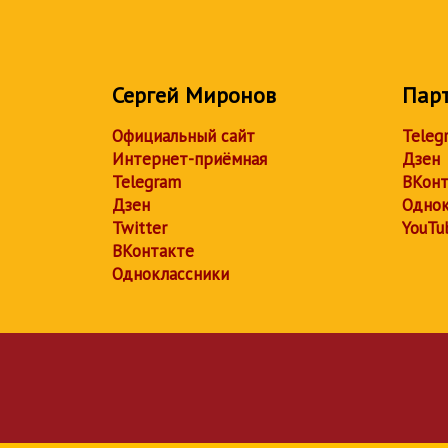
Сергей Миронов
Пар
Официальный сайт
Teleg
Интернет-приёмная
Дзен
Telegram
ВКонт
Дзен
Однок
Twitter
YouTu
ВКонтакте
Одноклассники