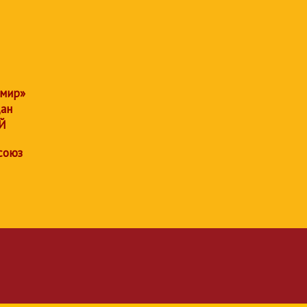
 мир»
дан
Й
союз