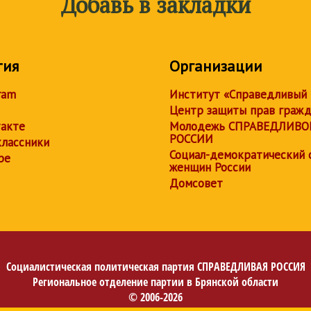
Добавь в закладки
тия
Организации
ram
Институт «Справедливый
Центр защиты прав граж
акте
Молодежь СПРАВЕДЛИВО
РОССИИ
лассники
Социал-демократический 
be
женщин России
Домсовет
Социалистическая политическая партия
СПРАВЕДЛИВАЯ РОССИЯ
Региональное отделение партии в Брянской области
© 2006-2026