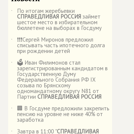
По итогам жеребьевки
˙
СПРАВЕДЛИВАЯ РОССИЯ
займет
шестое место в избирательном
бюллетене на выборах в Госдуму
❗️❗️❗️Сергей Миронов предложил
˙
списывать часть ипотечного долга
при рождении детей
🗳️ Иван Филимонов стал
˙
зарегистрированным кандидатом в
Государственную Думу
Федерального Собрания РФ IX
созыва по Брянскому
одномандатному округу N81 от
Партии
СПРАВЕДЛИВАЯ РОССИЯ
🏢 В Госдуме предложили закрепить
˙
пенсию на уровне не ниже 40% от
заработка
Завтра в 11:00 "
СПРАВЕДЛИВАЯ
˙