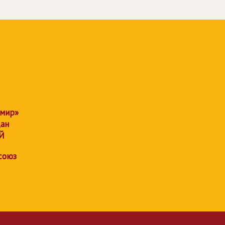
 мир»
дан
Й
союз