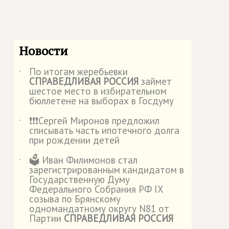
Новости
По итогам жеребьевки
˙
СПРАВЕДЛИВАЯ РОССИЯ
займет
шестое место в избирательном
бюллетене на выборах в Госдуму
❗️❗️❗️Сергей Миронов предложил
˙
списывать часть ипотечного долга
при рождении детей
🗳️ Иван Филимонов стал
˙
зарегистрированным кандидатом в
Государственную Думу
Федерального Собрания РФ IX
созыва по Брянскому
одномандатному округу N81 от
Партии
СПРАВЕДЛИВАЯ РОССИЯ