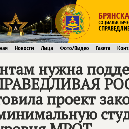
БРЯНСКА
СОЦИАЛИСТИЧЕ
СПРАВЕДЛИ
ная
Новости
Лица
Фото/Видео
Газета
Конт
ентам нужна подд
ПРАВЕДЛИВАЯ РОС
овила проект зако
инимальную студ
уровня МРОТ