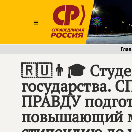
≡
Глав
🇷🇺👨🎓 Студ
государства.
С
ПРАВДУ
подгот
повышающий м
стипендию до 