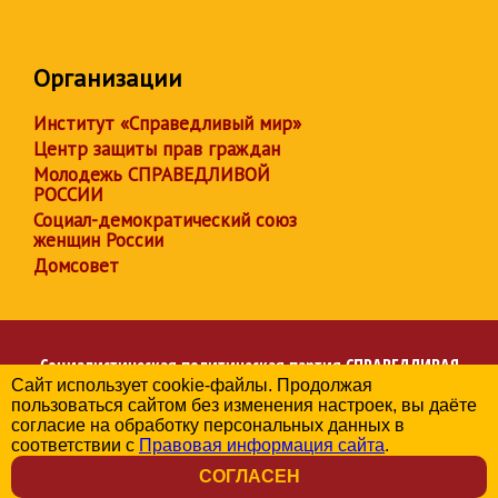
Организации
Институт «Справедливый мир»
Центр защиты прав граждан
Молодежь СПРАВЕДЛИВОЙ
РОССИИ
Социал-демократический союз
женщин России
Домсовет
Социалистическая политическая партия
СПРАВЕДЛИВАЯ
Сайт использует cookie-файлы. Продолжая
РОССИЯ
пользоваться сайтом без изменения настроек, вы даёте
Региональное отделение партии в Брянской области
согласие на обработку персональных данных в
© 2006-2026
соответствии с
Правовая информация сайта
.
Политика в отношении обработки персональных данных
СОГЛАСЕН