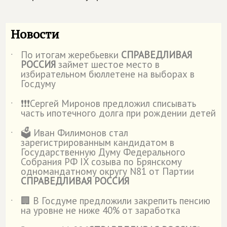
Новости
По итогам жеребьевки
СПРАВЕДЛИВАЯ
˙
РОССИЯ
займет шестое место в
избирательном бюллетене на выборах в
Госдуму
❗️❗️❗️Сергей Миронов предложил списывать
˙
часть ипотечного долга при рождении детей
🗳️ Иван Филимонов стал
˙
зарегистрированным кандидатом в
Государственную Думу Федерального
Собрания РФ IX созыва по Брянскому
одномандатному округу N81 от Партии
СПРАВЕДЛИВАЯ РОССИЯ
🏢 В Госдуме предложили закрепить пенсию
˙
на уровне не ниже 40% от заработка