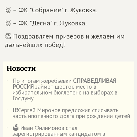
🥈 – ФК "Собрание" г. Жуковка.
🥉 – ФК "Десна" г. Жуковка.
👏 Поздравляем призеров и желаем им
дальнейших побед!
Новости
По итогам жеребьевки
СПРАВЕДЛИВАЯ
˙
РОССИЯ
займет шестое место в
избирательном бюллетене на выборах в
Госдуму
❗️❗️❗️Сергей Миронов предложил списывать
˙
часть ипотечного долга при рождении детей
🗳️ Иван Филимонов стал
˙
зарегистрированным кандидатом в