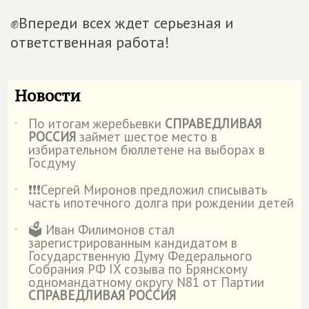
✊Впереди всех ждет серьезная и
ответственная работа!
Новости
По итогам жеребьевки
СПРАВЕДЛИВАЯ
˙
РОССИЯ
займет шестое место в
избирательном бюллетене на выборах в
Госдуму
❗️❗️❗️Сергей Миронов предложил списывать
˙
часть ипотечного долга при рождении детей
🗳️ Иван Филимонов стал
˙
зарегистрированным кандидатом в
Государственную Думу Федерального
Собрания РФ IX созыва по Брянскому
одномандатному округу N81 от Партии
СПРАВЕДЛИВАЯ РОССИЯ