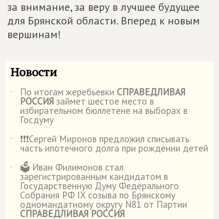
за внимание, за веру в лучшее будущее
для Брянской области. Вперед к новым
вершинам!
Новости
По итогам жеребьевки
СПРАВЕДЛИВАЯ
˙
РОССИЯ
займет шестое место в
избирательном бюллетене на выборах в
Госдуму
❗️❗️❗️Сергей Миронов предложил списывать
˙
часть ипотечного долга при рождении детей
🗳️ Иван Филимонов стал
˙
зарегистрированным кандидатом в
Государственную Думу Федерального
Собрания РФ IX созыва по Брянскому
одномандатному округу N81 от Партии
СПРАВЕДЛИВАЯ РОССИЯ