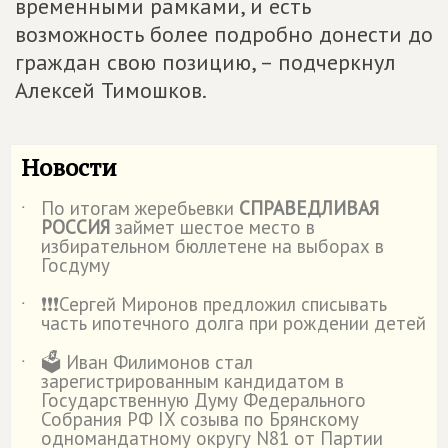
временными рамками, и есть
возможность более подробно донести до
граждан свою позицию, – подчеркнул
Алексей Тимошков.
Новости
По итогам жеребьевки
СПРАВЕДЛИВАЯ
˙
РОССИЯ
займет шестое место в
избирательном бюллетене на выборах в
Госдуму
❗️❗️❗️Сергей Миронов предложил списывать
˙
часть ипотечного долга при рождении детей
🗳️ Иван Филимонов стал
˙
зарегистрированным кандидатом в
Государственную Думу Федерального
Собрания РФ IX созыва по Брянскому
одномандатному округу N81 от Партии