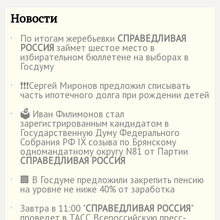
Новости
По итогам жеребьевки
СПРАВЕДЛИВАЯ
˙
РОССИЯ
займет шестое место в
избирательном бюллетене на выборах в
Госдуму
❗️❗️❗️Сергей Миронов предложил списывать
˙
часть ипотечного долга при рождении детей
🗳️ Иван Филимонов стал
˙
зарегистрированным кандидатом в
Государственную Думу Федерального
Собрания РФ IX созыва по Брянскому
одномандатному округу N81 от Партии
СПРАВЕДЛИВАЯ РОССИЯ
🏢 В Госдуме предложили закрепить пенсию
˙
на уровне не ниже 40% от заработка
Завтра в 11:00 "
СПРАВЕДЛИВАЯ РОССИЯ
"
˙
проведет в ТАСС Всероссийскую пресс-