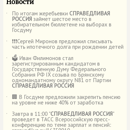
Новости
По итогам жеребьевки
СПРАВЕДЛИВАЯ
˙
РОССИЯ
займет шестое место в
избирательном бюллетене на выборах в
Госдуму
❗️❗️❗️Сергей Миронов предложил списывать
˙
часть ипотечного долга при рождении детей
🗳️ Иван Филимонов стал
˙
зарегистрированным кандидатом в
Государственную Думу Федерального
Собрания РФ IX созыва по Брянскому
одномандатному округу N81 от Партии
СПРАВЕДЛИВАЯ РОССИЯ
🏢 В Госдуме предложили закрепить пенсию
˙
на уровне не ниже 40% от заработка
Завтра в 11:00 "
СПРАВЕДЛИВАЯ РОССИЯ
"
˙
проведет в ТАСС Всероссийскую пресс-
конференцию по теме зарплат и пенсий: