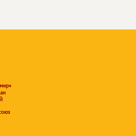
 мир»
дан
Й
союз