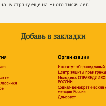
нашу страну еще на много тысяч лет.
Добавь в закладки
тия
Организации
ram
Институт «Справедливый
Центр защиты прав граж
акте
Молодежь СПРАВЕДЛИВО
РОССИИ
лассники
Социал-демократический 
be
женщин России
Домсовет