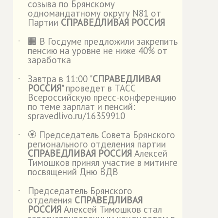
созыва по Брянскому
одномандатному округу N81 от
Партии
СПРАВЕДЛИВАЯ РОССИЯ
🏢 В Госдуме предложили закрепить
˙
пенсию на уровне не ниже 40% от
заработка
Завтра в 11:00 "
СПРАВЕДЛИВАЯ
˙
РОССИЯ
" проведет в ТАСС
Всероссийскую пресс-конференцию
по теме зарплат и пенсий:
spravedlivo.ru/16359910
🏵️ Председатель Совета Брянского
˙
регионального отделения партии
СПРАВЕДЛИВАЯ РОССИЯ
Алексей
Тимошков принял участие в митинге
посвящений Дню ВДВ
Председатель Брянского
˙
отделения
СПРАВЕДЛИВАЯ
РОССИЯ
Алексей Тимошков стал