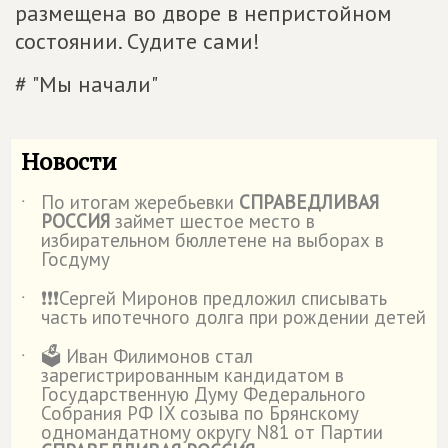
размещена во дворе в непристойном
состоянии. Судите сами!
# "Мы начали"
Новости
По итогам жеребьевки
СПРАВЕДЛИВАЯ
˙
РОССИЯ
займет шестое место в
избирательном бюллетене на выборах в
Госдуму
❗️❗️❗️Сергей Миронов предложил списывать
˙
часть ипотечного долга при рождении детей
🗳️ Иван Филимонов стал
˙
зарегистрированным кандидатом в
Государственную Думу Федерального
Собрания РФ IX созыва по Брянскому
одномандатному округу N81 от Партии