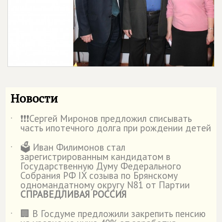
Новости
❗️❗️❗️Сергей Миронов предложил списывать
˙
часть ипотечного долга при рождении детей
🗳️ Иван Филимонов стал
˙
зарегистрированным кандидатом в
Государственную Думу Федерального
Собрания РФ IX созыва по Брянскому
одномандатному округу N81 от Партии
СПРАВЕДЛИВАЯ РОССИЯ
🏢 В Госдуме предложили закрепить пенсию
˙