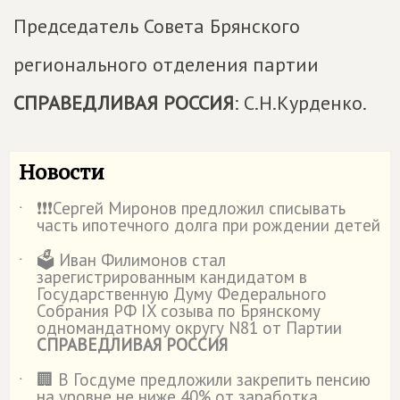
Председатель Совета Брянского
регионального отделения партии
СПРАВЕДЛИВАЯ РОССИЯ
: С.Н.Курденко.
Новости
❗️❗️❗️Сергей Миронов предложил списывать
˙
часть ипотечного долга при рождении детей
🗳️ Иван Филимонов стал
˙
зарегистрированным кандидатом в
Государственную Думу Федерального
Собрания РФ IX созыва по Брянскому
одномандатному округу N81 от Партии
СПРАВЕДЛИВАЯ РОССИЯ
🏢 В Госдуме предложили закрепить пенсию
˙
на уровне не ниже 40% от заработка