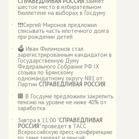
СПРАВЕДЛИВАЯ РОССИЯ
займет
шестое место в избирательном
бюллетене на выборах в Госдуму
❗️❗️❗️Сергей Миронов предложил
˙
списывать часть ипотечного долга
при рождении детей
🗳️ Иван Филимонов стал
˙
зарегистрированным кандидатом в
Государственную Думу
Федерального Собрания РФ IX
созыва по Брянскому
одномандатному округу N81 от
Партии
СПРАВЕДЛИВАЯ РОССИЯ
🏢 В Госдуме предложили закрепить
˙
пенсию на уровне не ниже 40% от
заработка
Завтра в 11:00 "
СПРАВЕДЛИВАЯ
˙
РОССИЯ
" проведет в ТАСС
Всероссийскую пресс-конференцию
по теме зарплат и пенсий: