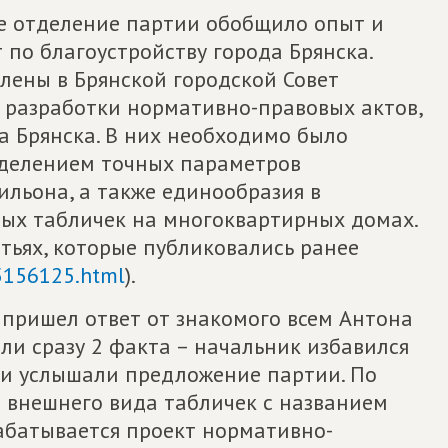
е отделение партии обобщило опыт и
 по благоустройству города Брянска.
лены в Брянской городской Совет
я разработки нормативно-правовых актов,
а Брянска. В них необходимо было
еделением точных параметров
ильона, а также единообразия в
х табличек на многоквартирных домах.
атьях, которые публиковались ранее
05156125.html
).
 пришел ответ от знакомого всем Антона
ли сразу 2 факта – начальник избавился
ники услышали предложение партии. По
 внешнего вида табличек с названием
абатывается проект нормативно-