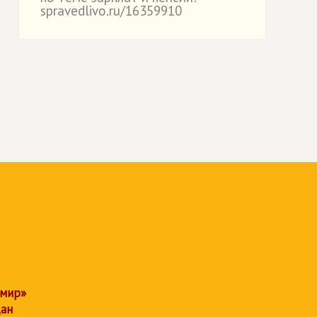
spravedlivo.ru/16359910
 мир»
дан