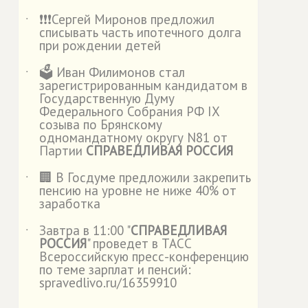
❗️❗️❗️Сергей Миронов предложил
˙
списывать часть ипотечного долга
при рождении детей
🗳️ Иван Филимонов стал
˙
зарегистрированным кандидатом в
Государственную Думу
Федерального Собрания РФ IX
созыва по Брянскому
одномандатному округу N81 от
Партии
СПРАВЕДЛИВАЯ РОССИЯ
🏢 В Госдуме предложили закрепить
˙
пенсию на уровне не ниже 40% от
заработка
Завтра в 11:00 "
СПРАВЕДЛИВАЯ
˙
РОССИЯ
" проведет в ТАСС
Всероссийскую пресс-конференцию
по теме зарплат и пенсий:
spravedlivo.ru/16359910