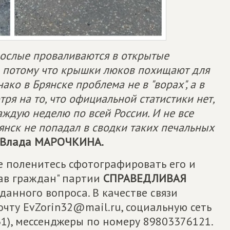
зрослые проваливаются в открытые
 потому что крышки люков похищают для
ко в Брянске проблема не в "ворах", а в
я на то, что официальной статистики нет,
аждую неделю по всей России. И не все
янск не попадал в сводки таких печальных
 Влада МАРОЧКИНА.
е поленитесь сфотографировать его и
ав граждан" партии
СПРАВЕДЛИВАЯ
анного вопроса. В качестве связи
чту EvZorin32@mail.ru, социальную сеть
31), мессенджеры по номеру 89803376121.