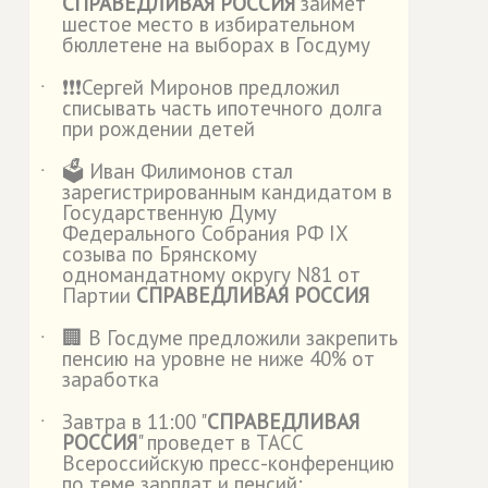
СПРАВЕДЛИВАЯ РОССИЯ
займет
шестое место в избирательном
бюллетене на выборах в Госдуму
❗️❗️❗️Сергей Миронов предложил
˙
списывать часть ипотечного долга
при рождении детей
🗳️ Иван Филимонов стал
˙
зарегистрированным кандидатом в
Государственную Думу
Федерального Собрания РФ IX
созыва по Брянскому
одномандатному округу N81 от
Партии
СПРАВЕДЛИВАЯ РОССИЯ
🏢 В Госдуме предложили закрепить
˙
пенсию на уровне не ниже 40% от
заработка
Завтра в 11:00 "
СПРАВЕДЛИВАЯ
˙
РОССИЯ
" проведет в ТАСС
Всероссийскую пресс-конференцию
по теме зарплат и пенсий: