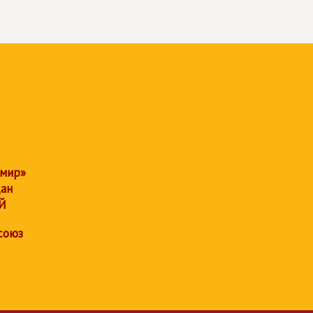
 мир»
дан
Й
союз