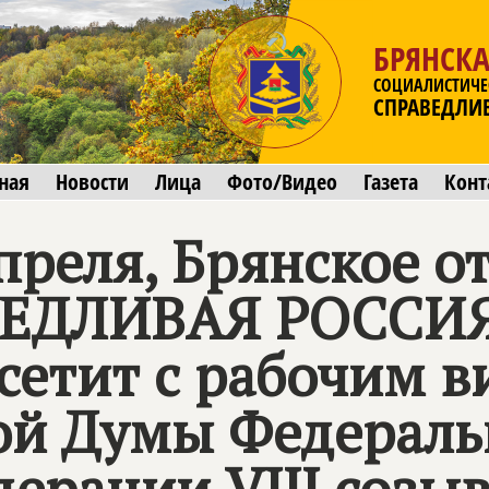
БРЯНСКА
СОЦИАЛИСТИЧЕ
СПРАВЕДЛИ
ная
Новости
Лица
Фото/Видео
Газета
Конт
преля, Брянское о
АВЕДЛИВАЯ РОССИ
сетит с рабочим в
ой Думы Федераль
дерации VIII созы