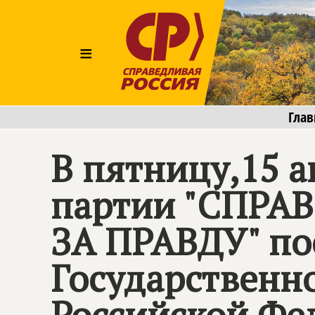
≡
Глав
В пятницу,15 а
партии "СПР
ЗА ПРАВДУ" по
Государственн
Российской Фе