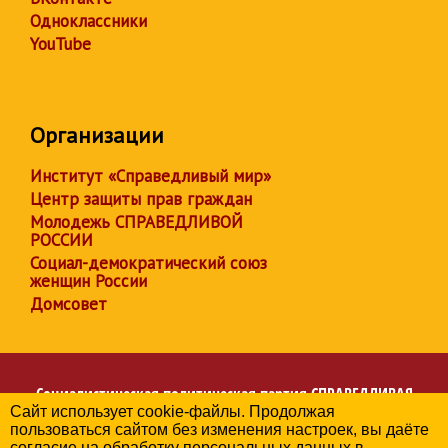
Одноклассники
YouTube
Организации
Институт «Справедливый мир»
Центр защиты прав граждан
Молодежь СПРАВЕДЛИВОЙ
РОССИИ
Социал-демократический союз
женщин России
Домсовет
Социалистическая политическая партия
СПРАВЕДЛИВАЯ
Сайт использует cookie-файлы. Продолжая
РОССИЯ
пользоваться сайтом без изменения настроек, вы даёте
Региональное отделение партии в Брянской области
согласие на обработку персональных данных в