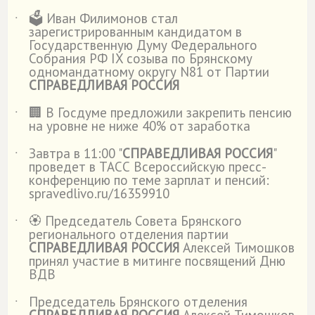
🗳️ Иван Филимонов стал
˙
зарегистрированным кандидатом в
Государственную Думу Федерального
Собрания РФ IX созыва по Брянскому
одномандатному округу N81 от Партии
СПРАВЕДЛИВАЯ РОССИЯ
🏢 В Госдуме предложили закрепить пенсию
˙
на уровне не ниже 40% от заработка
Завтра в 11:00 "
СПРАВЕДЛИВАЯ РОССИЯ
"
˙
проведет в ТАСС Всероссийскую пресс-
конференцию по теме зарплат и пенсий:
spravedlivo.ru/16359910
🏵️ Председатель Совета Брянского
˙
регионального отделения партии
СПРАВЕДЛИВАЯ РОССИЯ
Алексей Тимошков
принял участие в митинге посвящений Дню
ВДВ
Председатель Брянского отделения
˙