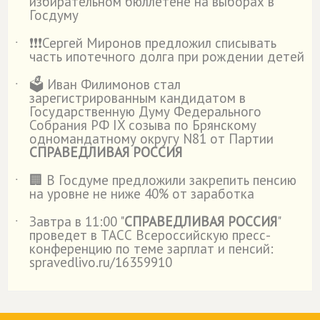
избирательном бюллетене на выборах в
Госдуму
❗️❗️❗️Сергей Миронов предложил списывать
˙
часть ипотечного долга при рождении детей
🗳️ Иван Филимонов стал
˙
зарегистрированным кандидатом в
Государственную Думу Федерального
Собрания РФ IX созыва по Брянскому
одномандатному округу N81 от Партии
СПРАВЕДЛИВАЯ РОССИЯ
🏢 В Госдуме предложили закрепить пенсию
˙
на уровне не ниже 40% от заработка
Завтра в 11:00 "
СПРАВЕДЛИВАЯ РОССИЯ
"
˙
проведет в ТАСС Всероссийскую пресс-
конференцию по теме зарплат и пенсий:
spravedlivo.ru/16359910