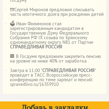
Госдуму
❗️❗️❗️Сергей Миронов предложил списывать
˙
часть ипотечного долга при рождении детей
🗳️ Иван Филимонов стал
˙
зарегистрированным кандидатом в
Государственную Думу Федерального
Собрания РФ IX созыва по Брянскому
одномандатному округу N81 от Партии
СПРАВЕДЛИВАЯ РОССИЯ
🏢 В Госдуме предложили закрепить пенсию
˙
на уровне не ниже 40% от заработка
Завтра в 11:00 "
СПРАВЕДЛИВАЯ РОССИЯ
"
˙
проведет в ТАСС Всероссийскую пресс-
конференцию по теме зарплат и пенсий:
spravedlivo.ru/16359910
Добавь в закладки