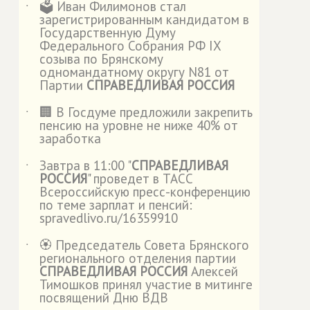
🗳️ Иван Филимонов стал
˙
зарегистрированным кандидатом в
Государственную Думу
Федерального Собрания РФ IX
созыва по Брянскому
одномандатному округу N81 от
Партии
СПРАВЕДЛИВАЯ РОССИЯ
🏢 В Госдуме предложили закрепить
˙
пенсию на уровне не ниже 40% от
заработка
Завтра в 11:00 "
СПРАВЕДЛИВАЯ
˙
РОССИЯ
" проведет в ТАСС
Всероссийскую пресс-конференцию
по теме зарплат и пенсий:
spravedlivo.ru/16359910
🏵️ Председатель Совета Брянского
˙
регионального отделения партии
СПРАВЕДЛИВАЯ РОССИЯ
Алексей
Тимошков принял участие в митинге
посвящений Дню ВДВ