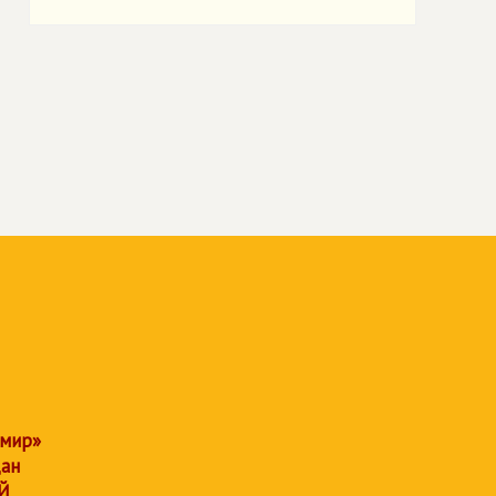
 мир»
дан
Й