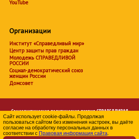
YouTube
Организации
Институт «Справедливый мир»
Центр защиты прав граждан
Молодежь СПРАВЕДЛИВОЙ
РОССИИ
Социал-демократический союз
женщин России
Домсовет
Социалистическая политическая партия
СПРАВЕДЛИВАЯ
Сайт использует cookie-файлы. Продолжая
РОССИЯ
пользоваться сайтом без изменения настроек, вы даёте
Региональное отделение партии в Брянской области
согласие на обработку персональных данных в
© 2006-2026
соответствии с
Правовая информация сайта
.
Политика в отношении обработки персональных данных