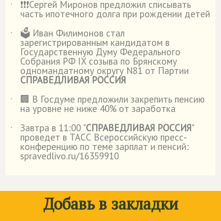
❗️❗️❗️Сергей Миронов предложил списывать
˙
часть ипотечного долга при рождении детей
🗳️ Иван Филимонов стал
˙
зарегистрированным кандидатом в
Государственную Думу Федерального
Собрания РФ IX созыва по Брянскому
одномандатному округу N81 от Партии
СПРАВЕДЛИВАЯ РОССИЯ
🏢 В Госдуме предложили закрепить пенсию
˙
на уровне не ниже 40% от заработка
Завтра в 11:00 "
СПРАВЕДЛИВАЯ РОССИЯ
"
˙
проведет в ТАСС Всероссийскую пресс-
конференцию по теме зарплат и пенсий:
spravedlivo.ru/16359910
Добавь в закладки