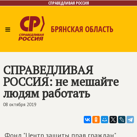
СПРАВЕДЛИВАЯ РОССИЯ
≡
БРЯНСКАЯ ОБЛАСТЬ
Главная
Новости
Лица
Фото/Видео
Газета
Контакты
СПРАВЕДЛИВАЯ
РОССИЯ
: не мешайте
людям работать
08 октября 2019
Фонд "Центр защиты прав граждан"