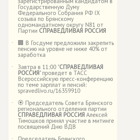
зарегистрированным кандидатом в
Государственную Думу
Федерального Собрания РФ IX
созыва по Брянскому
одномандатному округу N81 от
Партии
СПРАВЕДЛИВАЯ РОССИЯ
🏢 В Госдуме предложили закрепить
˙
пенсию на уровне не ниже 40% от
заработка
Завтра в 11:00 "
СПРАВЕДЛИВАЯ
˙
РОССИЯ
" проведет в ТАСС
Всероссийскую пресс-конференцию
по теме зарплат и пенсий:
spravedlivo.ru/16359910
🏵️ Председатель Совета Брянского
˙
регионального отделения партии
СПРАВЕДЛИВАЯ РОССИЯ
Алексей
Тимошков принял участие в митинге
посвящений Дню ВДВ
Председатель Брянского