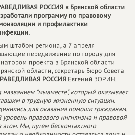
РАВЕДЛИВАЯ РОССИЯ
в Брянской области
разработали программу по правовому
амоизоляции и профилактики
инфекции.
ым штабом региона, а 7 апреля
ешающие передвижение по городу для
инатором проекта в Брянской области
Брянской области, секретарь Бюро Совета
РАВЕДЛИВАЯ РОССИЯ
Евгений ЗОРИН.
д названием "мывместе", который оказывает
авшим в трудную жизненную ситуации.
динились для оказания помощи гражданам.
й уровень правового нигилизма и правовой
 этом. Мы, путем бесконтактного
аждан о необходимости оставаться дома и