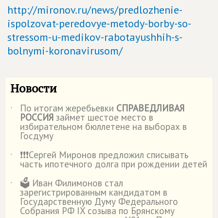
http://mironov.ru/news/predlozhenie-
ispolzovat-peredovye-metody-borby-so-
stressom-u-medikov-rabotayushhih-s-
bolnymi-koronavirusom/
Новости
По итогам жеребьевки
СПРАВЕДЛИВАЯ
˙
РОССИЯ
займет шестое место в
избирательном бюллетене на выборах в
Госдуму
❗️❗️❗️Сергей Миронов предложил списывать
˙
часть ипотечного долга при рождении детей
🗳️ Иван Филимонов стал
˙
зарегистрированным кандидатом в
Государственную Думу Федерального
Собрания РФ IX созыва по Брянскому