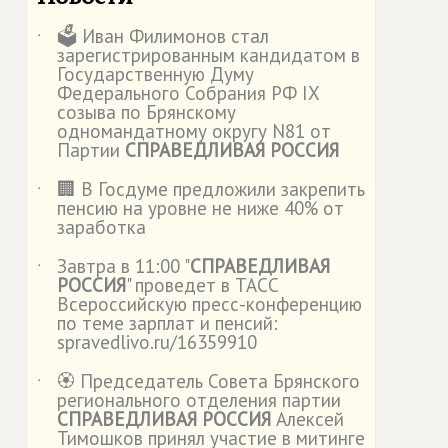
🗳️ Иван Филимонов стал
˙
зарегистрированным кандидатом в
Государственную Думу
Федерального Собрания РФ IX
созыва по Брянскому
одномандатному округу N81 от
Партии
СПРАВЕДЛИВАЯ РОССИЯ
🏢 В Госдуме предложили закрепить
˙
пенсию на уровне не ниже 40% от
заработка
Завтра в 11:00 "
СПРАВЕДЛИВАЯ
˙
РОССИЯ
" проведет в ТАСС
Всероссийскую пресс-конференцию
по теме зарплат и пенсий:
spravedlivo.ru/16359910
🏵️ Председатель Совета Брянского
˙
регионального отделения партии
СПРАВЕДЛИВАЯ РОССИЯ
Алексей
Тимошков принял участие в митинге