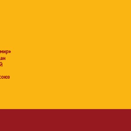
 мир»
дан
Й
союз